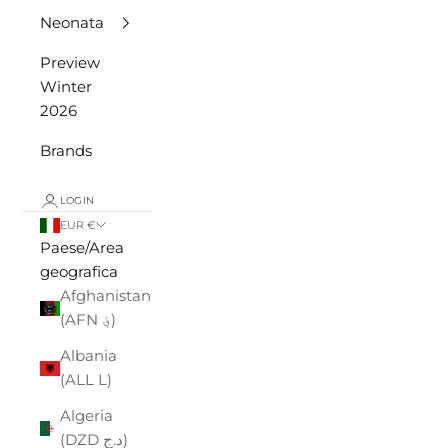
Neonata
Preview
Winter
2026
Brands
LOGIN
EUR €
Paese/Area
geografica
Afghanistan
(AFN ؋)
Albania
(ALL L)
Algeria
(DZD د.ج)