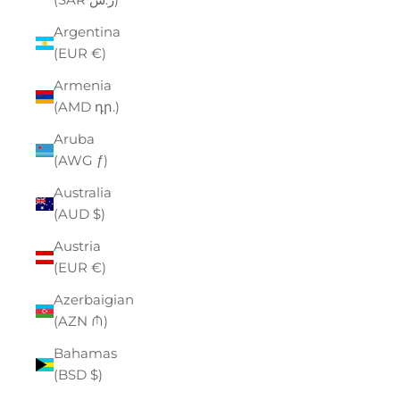
Argentina
(EUR €)
Armenia
(AMD դր.)
Aruba
(AWG ƒ)
Australia
(AUD $)
Austria
(EUR €)
Azerbaigian
(AZN ₼)
Bahamas
(BSD $)