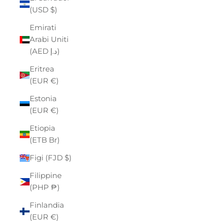
(USD $)
Emirati
Arabi Uniti
(AED د.إ)
Eritrea
(EUR €)
Estonia
(EUR €)
Etiopia
(ETB Br)
Figi (FJD $)
Filippine
(PHP ₱)
Finlandia
(EUR €)