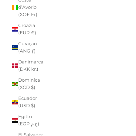
d’Avorio
(XOF Fr)
Croazia
(EUR €)
Curaçao
(ANG ƒ)
Danimarca
(DKK kr.)
Dominica
(XCD $)
Ecuador
(USD $)
Egitto
(EGP ج.م)
El Salvador