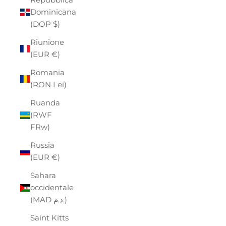
Dominicana
(DOP $)
Riunione
(EUR €)
Romania
(RON Lei)
Ruanda
(RWF
FRw)
Russia
(EUR €)
Sahara
occidentale
(MAD د.م.)
Saint Kitts