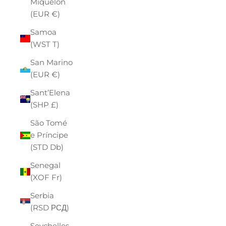
Miquelon
(EUR €)
Samoa
(WST T)
San Marino
(EUR €)
Sant’Elena
(SHP £)
São Tomé
e Príncipe
(STD Db)
Senegal
(XOF Fr)
Serbia
(RSD РСД)
Seychelles