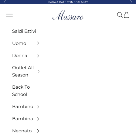
Precedente
Suc
Vai al contenuto
PAGA A RATE CON SCALAPAY
MASSARO ABBIGLIAMENTO
Menù
Cerca
Carre
Saldi Estivi
Uomo
Donna
Outlet All
Season
Back To
School
Bambino
Bambina
Neonato