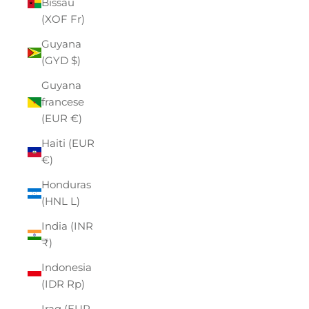
Bissau
(XOF Fr)
Guyana
(GYD $)
Guyana
francese
(EUR €)
Haiti (EUR
€)
Honduras
(HNL L)
India (INR
₹)
Indonesia
(IDR Rp)
Iraq (EUR