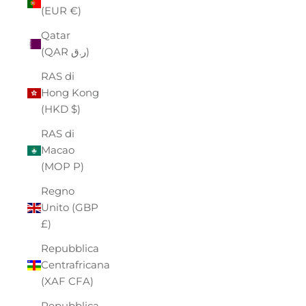
(EUR €)
Qatar
(QAR ر.ق)
RAS di
Hong Kong
(HKD $)
RAS di
Macao
(MOP P)
Regno
Unito (GBP
£)
Repubblica
Centrafricana
(XAF CFA)
Repubblica