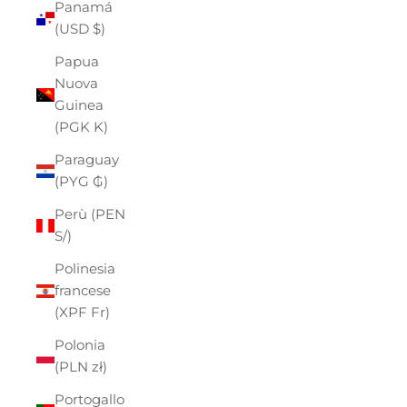
Panamá
(USD $)
Papua
Nuova
Guinea
(PGK K)
Paraguay
(PYG ₲)
Perù (PEN
S/)
Polinesia
francese
(XPF Fr)
Polonia
(PLN zł)
Portogallo