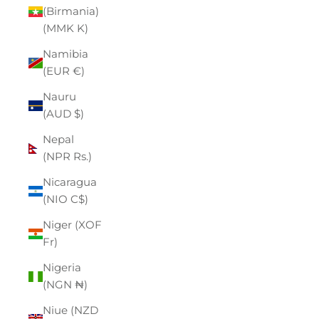
(Birmania)
(MMK K)
Namibia
(EUR €)
Nauru
(AUD $)
Nepal
(NPR Rs.)
Nicaragua
(NIO C$)
Niger (XOF
Fr)
Nigeria
(NGN ₦)
Niue (NZD