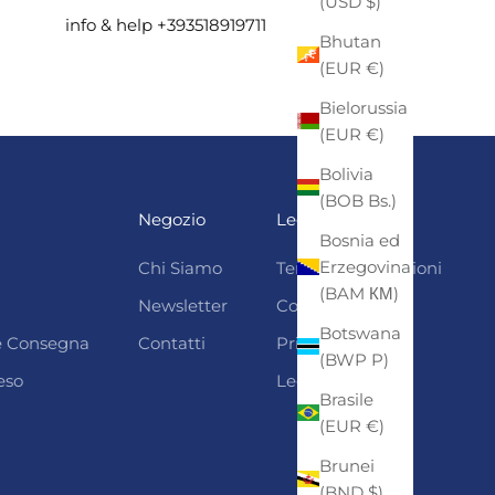
(USD $)
info & help +393518919711
Bhutan
(EUR €)
Bielorussia
(EUR €)
Bolivia
(BOB Bs.)
Negozio
Legali
Bosnia ed
Erzegovina
Chi Siamo
Termini e condizioni
(BAM КМ)
Newsletter
Cookie Policy
Botswana
 e Consegna
Contatti
Privacy
(BWP P)
eso
Legal Notice
Brasile
(EUR €)
Brunei
(BND $)