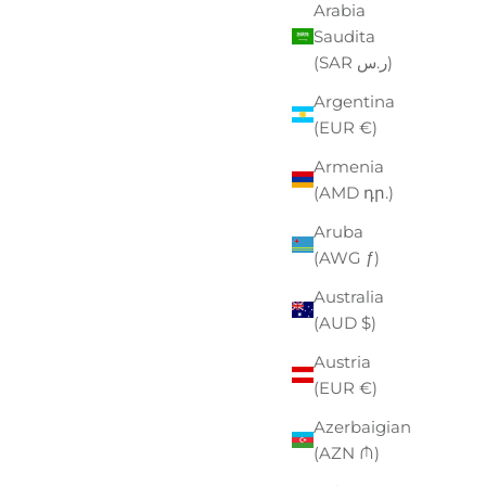
Arabia
Saudita
(SAR ر.س)
Argentina
(EUR €)
Armenia
(AMD դր.)
Aruba
(AWG ƒ)
Australia
(AUD $)
PAK
Austria
ZO SCONTATO
00
(EUR €)
Azerbaigian
(AZN ₼)
EASTPAK