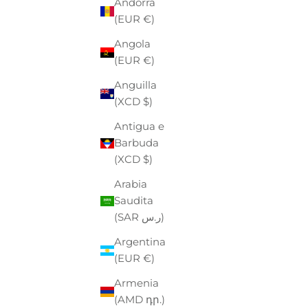
Andorra
(EUR €)
Angola
(EUR €)
Anguilla
(XCD $)
Antigua e
Barbuda
(XCD $)
Arabia
Saudita
EASTPAK
(SAR ر.س)
TROLLEY EASTPAK
PO
PREZZO
PREZZO SCONTATO
P
€130,00
-40%
€78,00
€
Argentina
(EUR €)
Armenia
(AMD դր.)