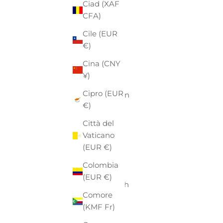
Ciad (XAF
Aruba
CFA)
(AWG ƒ)
Cile (EUR
Australia
€)
(AUD $)
Cina (CNY
Austria
¥)
(EUR €)
Cipro (EUR
Azerbaigian
€)
(AZN ₼)
Città del
Bahamas
Vaticano
(BSD $)
(EUR €)
Bahrein
Colombia
(EUR €)
(EUR €)
Bangladesh
Comore
(BDT ৳)
(KMF Fr)
Barbados