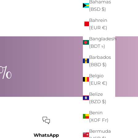
Bahamas
ZAINO EASTPAK "PADDED PAK'R"
(BSD $)
BLU NAVY
PREZZO
PREZZO SCONTATO
€59,00
-41%
€35,00
Bahrein
(EUR €)
Bangladesh
(BDT ৳)
Barbados
0%
(BBD $)
Belgio
(EUR €)
Belize
(BZD $)
Benin
(XOF Fr)
Bermuda
WhatsApp