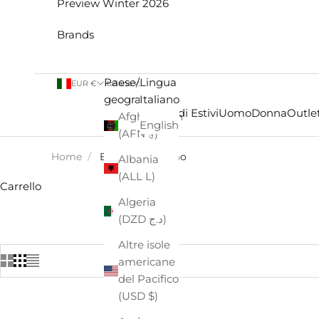
Preview Winter 2026
Brands
Paese/Area
Lingua
EUR €
Italiano
geografica
Italiano
Saldi Estivi
Uomo
Donna
Outlet
Afghanistan
English
(AFN ؋)
Home
/
EASTPAK - Uomo
Albania
(ALL L)
Carrello
Algeria
(DZD د.ج)
Altre isole
americane
del Pacifico
(USD $)
- €52,00
- €8,00