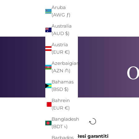
Aruba
(AWG ƒ)
Australia
(AUD $)
Austria
(EUR €)
O
Azerbaigian
(AZN ₼)
Bahamas
(BSD $)
Bahrein
(EUR €)
Bangladesh
(BDT ৳)
Resi garantiti
Barbados