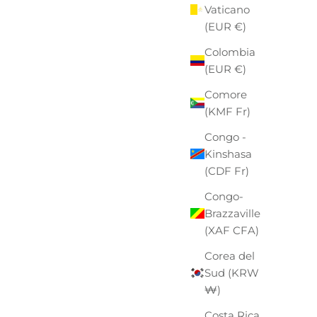
Vaticano
(EUR €)
Colombia
(EUR €)
Comore
(KMF Fr)
Congo -
Kinshasa
(CDF Fr)
Congo-
Brazzaville
(XAF CFA)
Corea del
Sud (KRW
₩)
Costa Rica