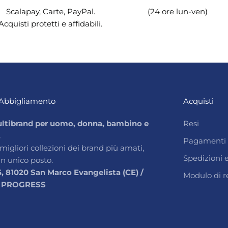
Scalapay, Carte, PayPal.
(24 ore lun-ven)
Acquisti protetti e affidabili.
Abbigliamento
Acquisti
ltibrand per uomo, donna, bambino e
Resi
.
Pagamenti
 migliori collezioni dei brand più amati,
Spedizioni
un unico posto.
5, 81020 San Marco Evangelista (CE) /
Modulo di r
 PROGRESS