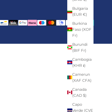
Bulgaria
(EUR €)
Burkina
Faso (XOF
Fr)
Burundi
(BIF Fr)
Cambogia
(KHR ៛)
Camerun
(XAF CFA)
Canada
(CAD $)
Capo
Verde (CVE