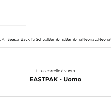
 All Season
Back To School
Bambino
Bambina
Neonato
Neona
Il tuo carrello è vuoto
EASTPAK - Uomo
- €8,00