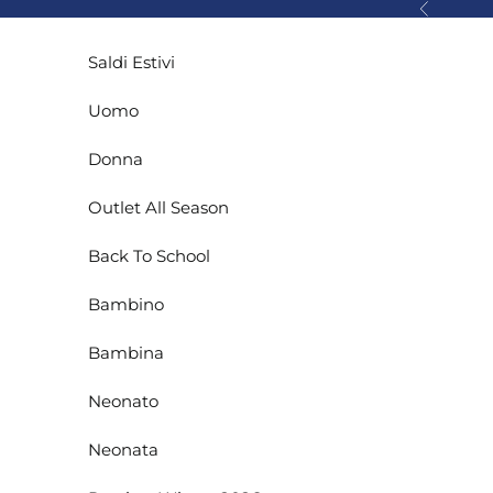
Vai al contenuto
Precedente
Saldi Estivi
Uomo
Donna
Outlet All Season
Back To School
Bambino
Bambina
Neonato
Neonata