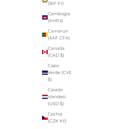
(BIF Fr)
(EUR €)
Cambogia
Angola
(KHR ៛)
(EUR €)
Camerun
Anguilla
(XAF CFA)
(XCD $)
Canada
Antigua e
(CAD $)
Barbuda
(XCD $)
Capo
Verde (CVE
Arabia
$)
Saudita
(SAR ر.س)
Caraibi
olandesi
Argentina
(USD $)
(EUR €)
Cechia
Armenia
(CZK Kč)
(AMD դր.)