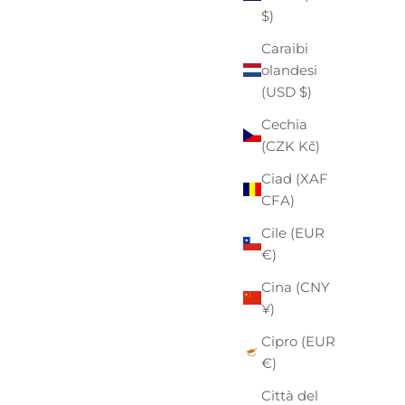
$)
Caraibi
olandesi
(USD $)
Cechia
(CZK Kč)
Ciad (XAF
CFA)
Cile (EUR
€)
Cina (CNY
¥)
Cipro (EUR
€)
Città del