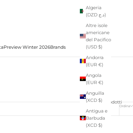
Algeria
(DZD د.ج)
Altre isole
americane
del Pacifico
(USD $)
ta
Preview Winter 2026
Brands
Andorra
(EUR €)
Angola
(EUR €)
Anguilla
(XCD $)
4 prodotti
Ordina
Antigua e
Barbuda
(XCD $)
- €24,00