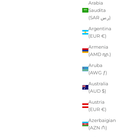
Arabia
Saudita
(SAR ر.س)
Argentina
(EUR €)
Armenia
(AMD դր.)
Aruba
(AWG ƒ)
Australia
(AUD $)
PAK
Austria
ZO SCONTATO
00
(EUR €)
Azerbaigian
(AZN ₼)
EASTPAK