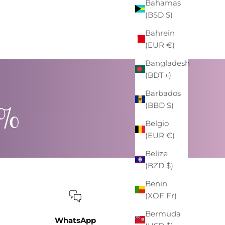
Bahamas
ZAINO EASTPAK "PADDED PAK'R"
(BSD $)
BLU NAVY
PREZZO
PREZZO SCONTATO
€59,00
-41%
€35,00
Bahrein
(EUR €)
Bangladesh
(BDT ৳)
Barbados
0%
(BBD $)
Belgio
(EUR €)
Belize
(BZD $)
Benin
(XOF Fr)
Bermuda
WhatsApp