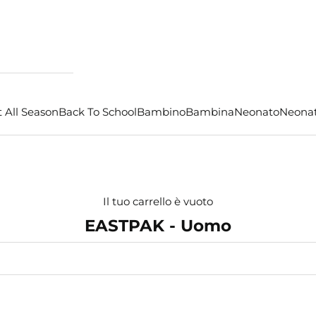
 All Season
Back To School
Bambino
Bambina
Neonato
Neona
Il tuo carrello è vuoto
EASTPAK - Uomo
- €8,00