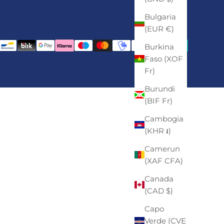
Bulgaria
(EUR €)
Burkina
Faso (XOF
Fr)
Burundi
(BIF Fr)
Cambogia
(KHR ៛)
Camerun
(XAF CFA)
Canada
(CAD $)
Capo
Verde (CVE