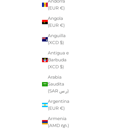
Andorra
(EUR €)
Angola
(EUR €)
Anguilla
(XCD $)
Antigua e
Barbuda
(XCD $)
Arabia
Saudita
EASTPAK
(SAR ر.س)
TROLLEY EASTPAK
PO
PREZZO
PREZZO SCONTATO
P
€130,00
-40%
€78,00
€
Argentina
(EUR €)
Armenia
(AMD դր.)