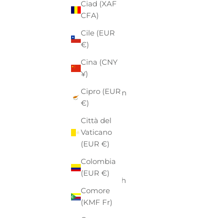
Ciad (XAF
Aruba
CFA)
(AWG ƒ)
Cile (EUR
Australia
€)
(AUD $)
Cina (CNY
Austria
¥)
(EUR €)
Cipro (EUR
Azerbaigian
€)
(AZN ₼)
Città del
Bahamas
Vaticano
(BSD $)
(EUR €)
Bahrein
Colombia
(EUR €)
(EUR €)
Bangladesh
Comore
(BDT ৳)
(KMF Fr)
Barbados