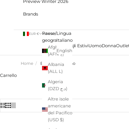
Preview Winter 2026
Brands
Paese/Area
Lingua
EUR €
Italiano
geografica
Italiano
Saldi Estivi
Uomo
Donna
Outlet
Afghanistan
English
(AFN ؋)
Home
/
EASTPAK - Uomo
Albania
(ALL L)
Carrello
Algeria
(DZD د.ج)
Altre isole
americane
del Pacifico
(USD $)
- €52,00
- €8,00