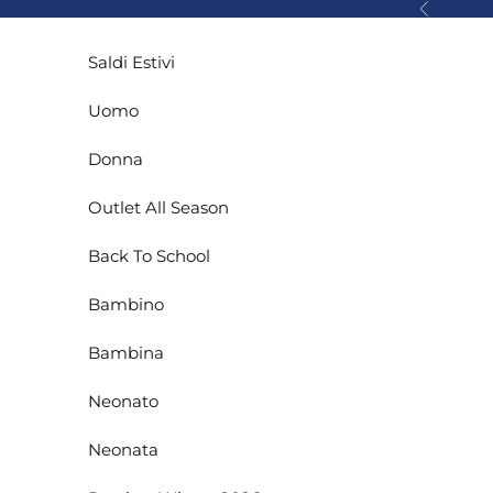
Vai al contenuto
Precedente
Saldi Estivi
Uomo
Donna
Outlet All Season
Back To School
Bambino
Bambina
Neonato
Neonata