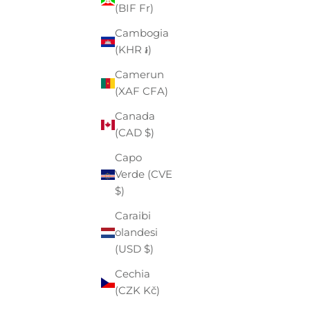
(BIF Fr)
(EUR €)
Cambogia
Angola
(KHR ៛)
(EUR €)
Camerun
Anguilla
(XAF CFA)
(XCD $)
Canada
Antigua e
(CAD $)
Barbuda
(XCD $)
Capo
Verde (CVE
Arabia
$)
Saudita
(SAR ر.س)
Caraibi
olandesi
Argentina
(USD $)
(EUR €)
Cechia
Armenia
(CZK Kč)
(AMD դր.)