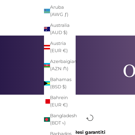
Aruba
(AWG ƒ)
Australia
(AUD $)
Austria
(EUR €)
O
Azerbaigian
(AZN ₼)
Bahamas
(BSD $)
Bahrein
(EUR €)
Bangladesh
(BDT ৳)
Resi garantiti
Barbados