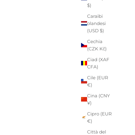
$)
Caraibi
olandesi
(USD $)
Cechia
(CZK Kč)
Ciad (XAF
CFA)
Cile (EUR
€)
Cina (CNY
¥)
Cipro (EUR
€)
Città del