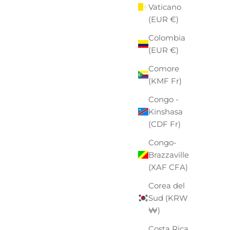
Vaticano
(EUR €)
Colombia
(EUR €)
Comore
(KMF Fr)
Congo -
Kinshasa
(CDF Fr)
Congo-
Brazzaville
(XAF CFA)
Corea del
Sud (KRW
₩)
Costa Rica