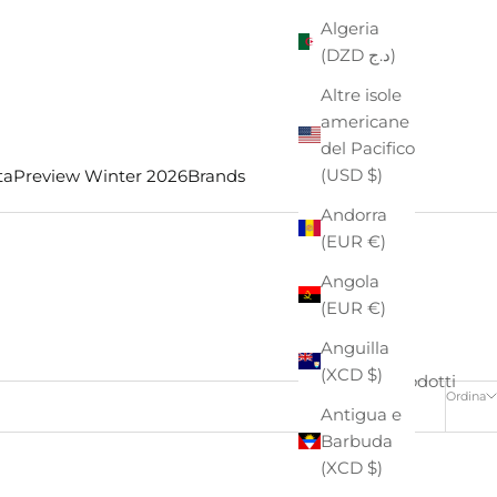
Algeria
(DZD د.ج)
Altre isole
americane
del Pacifico
(USD $)
ta
Preview Winter 2026
Brands
Andorra
(EUR €)
Angola
(EUR €)
Anguilla
(XCD $)
4 prodotti
Ordina
Antigua e
Barbuda
(XCD $)
- €24,00