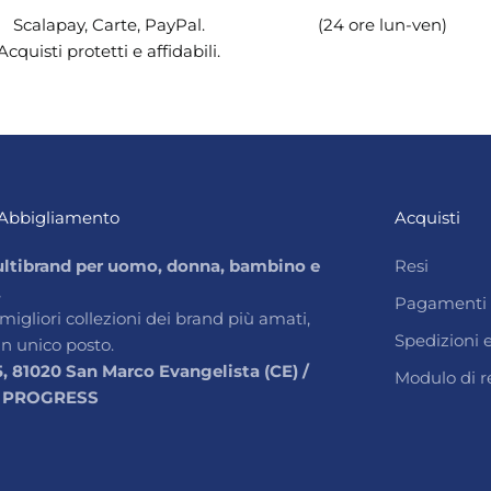
Scalapay, Carte, PayPal.
(24 ore lun-ven)
Acquisti protetti e affidabili.
Abbigliamento
Acquisti
ltibrand per uomo, donna, bambino e
Resi
.
Pagamenti
 migliori collezioni dei brand più amati,
Spedizioni
un unico posto.
5, 81020 San Marco Evangelista (CE) /
Modulo di r
 PROGRESS