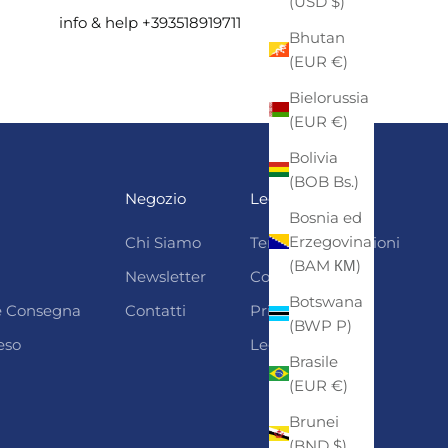
(USD $)
info & help +393518919711
Bhutan
(EUR €)
Bielorussia
(EUR €)
Bolivia
(BOB Bs.)
Negozio
Legali
Bosnia ed
Erzegovina
Chi Siamo
Termini e condizioni
(BAM КМ)
Newsletter
Cookie Policy
Botswana
 e Consegna
Contatti
Privacy
(BWP P)
eso
Legal Notice
Brasile
(EUR €)
Brunei
(BND $)