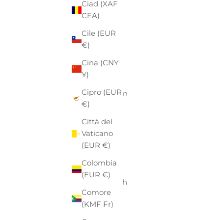
Ciad (XAF
Aruba
CFA)
(AWG ƒ)
Cile (EUR
Australia
€)
(AUD $)
Cina (CNY
Austria
¥)
(EUR €)
Cipro (EUR
Azerbaigian
€)
(AZN ₼)
Città del
Bahamas
Vaticano
(BSD $)
(EUR €)
Bahrein
Colombia
(EUR €)
(EUR €)
Bangladesh
Comore
(BDT ৳)
(KMF Fr)
Barbados