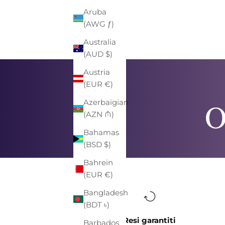
Aruba
(AWG ƒ)
Australia
(AUD $)
Austria
(EUR €)
O
Azerbaigian
(AZN ₼)
Bahamas
(BSD $)
Bahrein
(EUR €)
Bangladesh
(BDT ৳)
Resi garantiti
Barbados