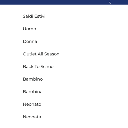
Vai al contenuto
Precedente
Saldi Estivi
Uomo
Donna
Outlet All Season
Back To School
Bambino
Bambina
Neonato
Neonata