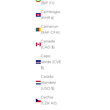
(BIF Fr)
(EUR €)
Cambogia
Angola
(KHR ៛)
(EUR €)
Camerun
Anguilla
(XAF CFA)
(XCD $)
Canada
Antigua e
(CAD $)
Barbuda
(XCD $)
Capo
Verde (CVE
Arabia
$)
Saudita
(SAR ر.س)
Caraibi
olandesi
Argentina
(USD $)
(EUR €)
Cechia
Armenia
(CZK Kč)
(AMD դր.)