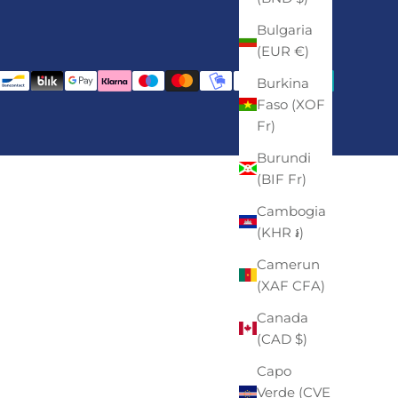
Bulgaria
(EUR €)
Burkina
Faso (XOF
Fr)
Burundi
(BIF Fr)
Cambogia
(KHR ៛)
Camerun
(XAF CFA)
Canada
(CAD $)
Capo
Verde (CVE