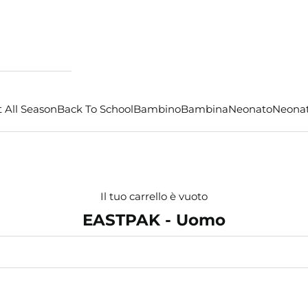
 All Season
Back To School
Bambino
Bambina
Neonato
Neona
Il tuo carrello è vuoto
EASTPAK - Uomo
- €8,00