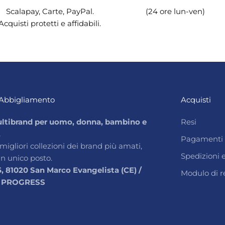
Scalapay, Carte, PayPal.
(24 ore lun-ven)
Acquisti protetti e affidabili.
Abbigliamento
Acquisti
ltibrand per uomo, donna, bambino e
Resi
.
Pagamenti
 migliori collezioni dei brand più amati,
Spedizioni
un unico posto.
5, 81020 San Marco Evangelista (CE) /
Modulo di r
 PROGRESS