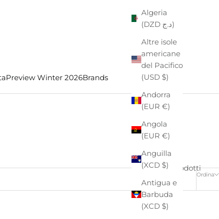
Algeria
(DZD د.ج)
Altre isole
americane
del Pacifico
(USD $)
ta
Preview Winter 2026
Brands
Andorra
(EUR €)
Angola
(EUR €)
Anguilla
(XCD $)
4 prodotti
Ordina
Antigua e
Barbuda
(XCD $)
- €24,00