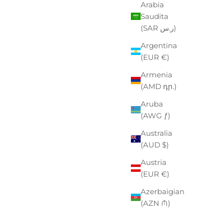
Arabia
Saudita
(SAR ر.س)
Argentina
(EUR €)
Armenia
(AMD դր.)
Aruba
(AWG ƒ)
Australia
(AUD $)
PAK
Austria
ZO SCONTATO
00
(EUR €)
Azerbaigian
(AZN ₼)
EASTPAK