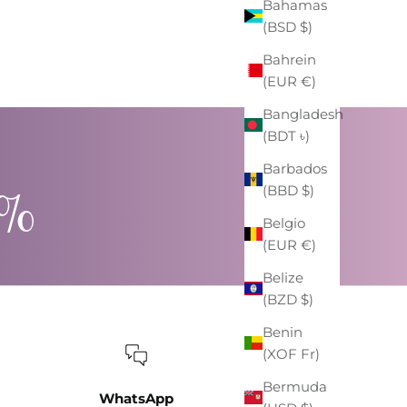
Bahamas
ZAINO EASTPAK "PADDED PAK'R"
(BSD $)
BLU NAVY
PREZZO
PREZZO SCONTATO
€59,00
-41%
€35,00
Bahrein
(EUR €)
Bangladesh
(BDT ৳)
Barbados
0%
(BBD $)
Belgio
(EUR €)
Belize
(BZD $)
Benin
(XOF Fr)
Bermuda
WhatsApp