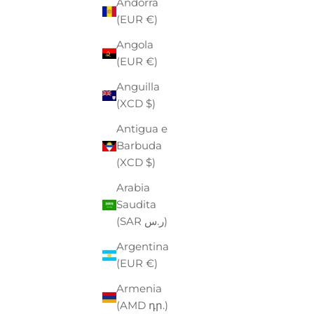
Andorra
(EUR €)
Angola
(EUR €)
Anguilla
(XCD $)
Antigua e
Barbuda
(XCD $)
Arabia
Saudita
EASTPAK
(SAR ر.س)
TROLLEY EASTPAK
PO
PREZZO
PREZZO SCONTATO
P
€130,00
-40%
€78,00
€
Argentina
(EUR €)
Armenia
(AMD դր.)