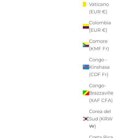
Vaticano
(EUR €)
Colombia
(EUR €)
Comore
(KMF Fr)
Congo -
Kinshasa
(CDF Fr)
Congo-
Brazzaville
(XAF CFA)
Corea del
Sud (KRW
₩)
Costa Rica