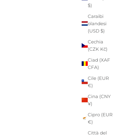
$)
Caraibi
olandesi
(USD $)
Cechia
(CZK Kč)
Ciad (XAF
CFA)
Cile (EUR
€)
Cina (CNY
¥)
Cipro (EUR
€)
Città del