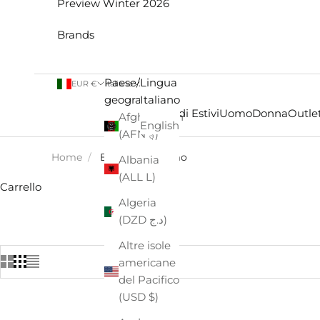
Preview Winter 2026
Brands
Paese/Area
Lingua
EUR €
Italiano
geografica
Italiano
Saldi Estivi
Uomo
Donna
Outlet
Afghanistan
English
(AFN ؋)
Home
/
EASTPAK - Uomo
Albania
(ALL L)
Carrello
Algeria
(DZD د.ج)
Altre isole
americane
del Pacifico
(USD $)
- €52,00
- €8,00