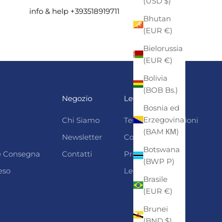
(USD $)
info & help +393518919711
Bhutan
(EUR €)
Bielorussia
(EUR €)
Bolivia
(BOB Bs.)
Negozio
Legali
Bosnia ed
Erzegovina
Chi Siamo
Termini e condizioni
(BAM КМ)
Newsletter
Cookie Policy
Botswana
 e Consegna
Contatti
Privacy
(BWP P)
eso
Legal Notice
Brasile
(EUR €)
Brunei
(BND $)